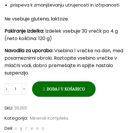
prispeva k zmanjševanju utrujenosti in izčrpanosti
Ne vsebuje glutena, laktoze.
Pakiranje izdelka:
Izdelek vsebuje 30 vrečk po 4 g
(neto količina: 120 g)
Navodila za uporabo:
Vsebina 1 vrečke na dan, med
posamezni­mi obroki. Raztopite vsebino vrečke v
mlačni vodi, dobro premešajte in spijte nastalo
suspenzijo.
DODAJ V KOŠARICO
MAGNEZIJEV
KOMPLEKS
–
SKU:
362611
4
Kategorija:
Minerali Kompleks
VIRI,
VREČKE
Deli: