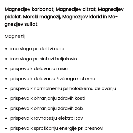
Ma­gnezijev karbonat
,
Magnezijev ci­trat
,
Magnezijev
pidolat
,
Morski magnezij, Magnezijev klorid in Ma­
gnezijev sulfat
.
Magnezij:
ima vlogo pri delitvi celic
ima vlogo pri sintezi beljakovin
prispeva k delovanju mišic
prispeva k delovanju živčnega sistema
prispeva k normalnemu psihološkemu delovanju
prispeva k ohranjanju zdravih kosti
prispeva k ohranjanju zdravih zob
prispeva k ravnotežju elektrolitov
prispeva k sproščanju energije pri presnovi