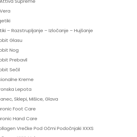
 Attiva Supreme
 Vera
etiki
tiki – Razstrupljanje – Izločanje – Hujšanje
obit Glasu
obit Nog
bit Prebavil
bit Sečil
cionalne Kreme
uronska Lepota
anec, Sklepi, Mišice, Glava
uronic Foot Care
uronic Hand Care
collagen Vrečke Pod Očmi Podočnjaki XXXS