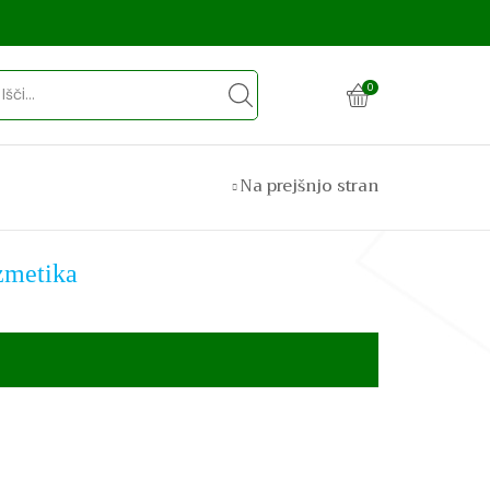
0
SEARCH
INPUT
Na prejšnjo stran
ozmetika