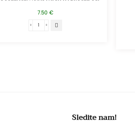
7.50
€
Ialucollagen
XXXS
Patch
Hydrogel
Oči
količina
Sledite nam!