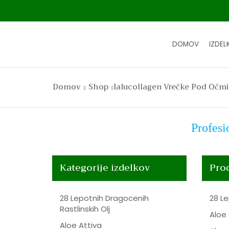
DOMOV
IZDELK
Domov
Shop
Ialucollagen Vrečke Pod Očm
Profesi
Kategorije izdelkov
Pro
28 Lepotnih Dragocenih
28 Le
Rastlinskih Olj
Aloe 
Aloe Attiva