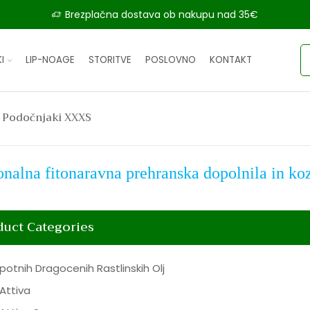
Brezplačna dostava ob nakupu nad 35€
I
LIP-NOAGE
STORITVE
POSLOVNO
KONTAKT
i Podočnjaki XXXS
onalna fitonaravna prehranska dopolnila in k
duct Categories
potnih Dragocenih Rastlinskih Olj
Attiva