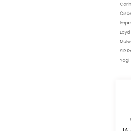
Cari
Čišč
Impr
Loyd
Malw
SIR R
Yogi
IA