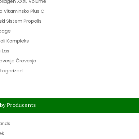
collagen XXXL Volume
o Vitaminsko Plus C
ki Sistem Propolis
Noage
rali Kompleks
 Las
ovesje Črevesja
tegorized
 by Producents
rands
ek