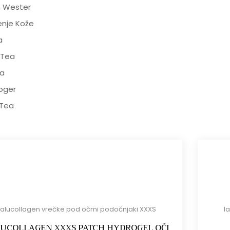
n Wester
enje Kože
a
 Tea
a
oger
 Tea
Ialucollagen vrečke pod očmi podočnjaki XXXS
I
LUCOLLAGEN XXXS PATCH HYDROGEL OČI