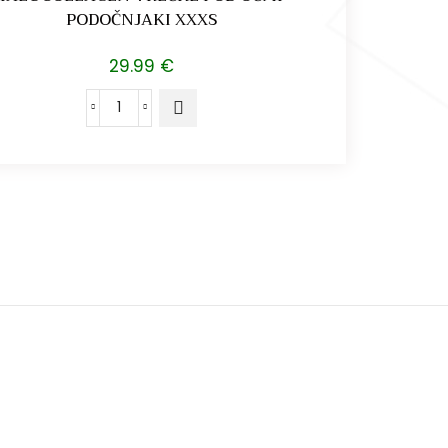
PODOČNJAKI XXXS
29.99
€
IALUCOLLAGEN
VREČKE
POD
OČMI
PODOČNJAKI
XXXS
količina