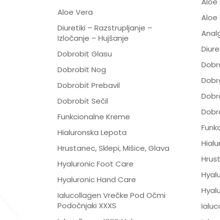
Aloe
Aloe Vera
Aloe
Diuretiki – Razstrupljanje –
Analg
Izločanje – Hujšanje
Diure
Dobrobit Glasu
Dobr
Dobrobit Nog
Dobr
Dobrobit Prebavil
Dobro
Dobrobit Sečil
Dobro
Funkcionalne Kreme
Funk
Hialuronska Lepota
Hial
Hrustanec, Sklepi, Mišice, Glava
Hrust
Hyaluronic Foot Care
Hyal
Hyaluronic Hand Care
Hyal
Ialucollagen Vrečke Pod Očmi
Podočnjaki XXXS
Ialu