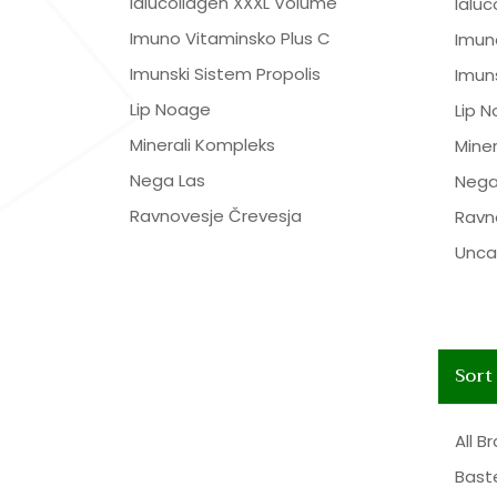
Ialucollagen XXXL Volume
Ialu
Imuno Vitaminsko Plus C
Imun
Imunski Sistem Propolis
Imuns
Lip Noage
Lip 
Minerali Kompleks
Mine
Nega Las
Nega
Ravnovesje Črevesja
Ravn
Unca
Sort
All B
Bast