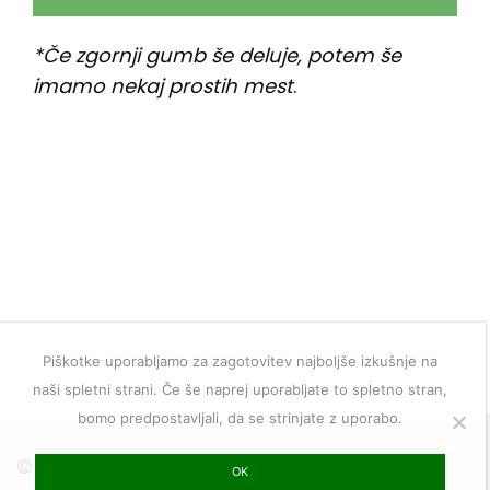
*Če zgornji gumb še deluje, potem še
imamo nekaj prostih mest
.
Piškotke uporabljamo za zagotovitev najboljše izkušnje na
naši spletni strani. Če še naprej uporabljate to spletno stran,
bomo predpostavljali, da se strinjate z uporabo.
© 2020 Avitabio Pharma d.o.o.
OK